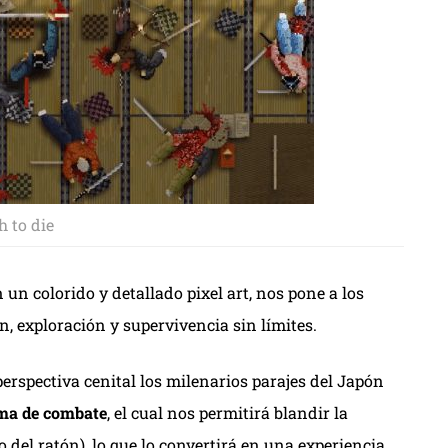
h to die
n colorido y detallado pixel art, nos pone a los
 exploración y supervivencia sin límites.
rspectiva cenital los milenarios parajes del Japón
ema de combate
, el cual nos permitirá blandir la
del ratón), lo que lo convertirá en una experiencia