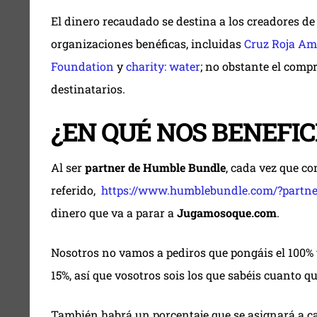
El dinero recaudado se destina a los creadores de 
organizaciones benéficas, incluidas
Cruz Roja Am
Foundation
y
charity: water
; no obstante el compr
destinatarios.
¿EN QUÉ NOS BENEFIC
Al ser
partner de Humble Bundle
, cada vez que c
referido,
https://www.humblebundle.com/?partn
dinero que va a parar a
Jugamosoque.com
.
Nosotros no vamos a pediros que pongáis el 100% y
15%, así que vosotros sois los que sabéis cuanto q
También habrá un porcentaje que se asignará a c