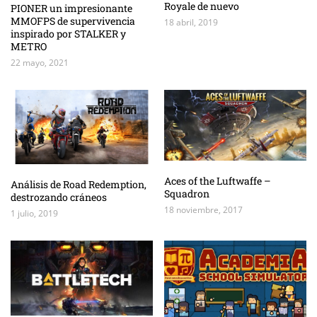
Royale de nuevo
PIONER un impresionante
MMOFPS de supervivencia
18 abril, 2019
inspirado por STALKER y
METRO
22 mayo, 2021
Aces of the Luftwaffe –
Análisis de Road Redemption,
Squadron
destrozando cráneos
18 noviembre, 2017
1 julio, 2019