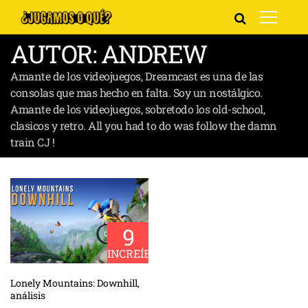
AUTOR:
ANDREW
Amante de los videojuegos, Dreamcast es una de las
consolas que mas hecho en falta. Soy un nostálgico.
Amante de los videojuegos, sobretodo los old-school,
clasicos y retro. All you had to do was follow the damn
train CJ !
9
INCREÍBLE
Lonely Mountains: Downhill,
análisis